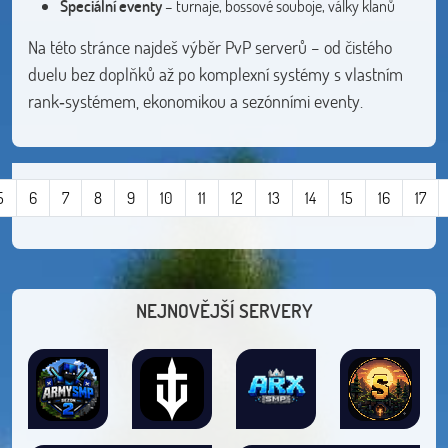
Speciální eventy
– turnaje, bossové souboje, války klanů
Na této stránce najdeš výběr PvP serverů – od čistého
duelu bez doplňků až po komplexní systémy s vlastním
rank‑systémem, ekonomikou a sezónními eventy.
5
6
7
8
9
10
11
12
13
14
15
16
17
NEJNOVĚJŠÍ SERVERY