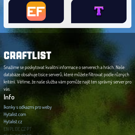
CRAFTLIST
Snažíme se poskytovat kvalitní informace o serverech a hrách. Naše
databáze obsahuje tisíce serverů, které můžete filtrovat podle různých
kritérií. Věříme, že naše služba vám pomůže najít ten správný server pro
vás.
Info
Ikonky s odkazmi pro weby
Hytalist.com
Hytalist.cz
Hytamods.org
EN
PL
DE
CZ
PT