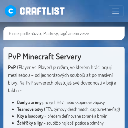
CRAFTLIST
PvP Minecraft Servery
PvP
(Player vs. Player) je režim, ve kterém hráči bojují
mezi sebou – od jednorázových soubojů až po masivní
bitvy. Na PvP serverech otestuješ své dovednosti v boji a
taktice:
Duely a arény
pro rychlé 1v1 nebo skupinové zápasy
Teamové bitvy
(FFA, týmový deathmatch, capture‑the‑flag)
Kity a loadouty
– předem definované zbraně a brnění
Žebříčky a ligy
– soutěž o nejlepší pozice a odměny