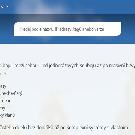
RY
áči bojují mezi sebou – od jednorázových soubojů až po masivní bitv
ice:
pasy
re‑the‑flag)
brnění
ěny
lky klanů
 čistého duelu bez doplňků až po komplexní systémy s vlastním