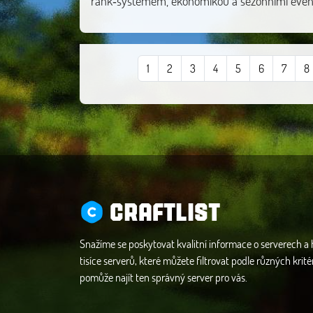
rank‑systémem, ekonomikou a sezónními even
1
2
3
4
5
6
7
8
CRAFTLIST
Snažíme se poskytovat kvalitní informace o serverech a
tisíce serverů, které můžete filtrovat podle různých krité
pomůže najít ten správný server pro vás.