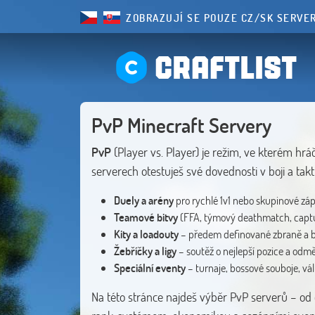
ZOBRAZUJÍ SE POUZE CZ/SK SERVE
CRAFTLIST
PvP Minecraft Servery
PvP
(Player vs. Player) je režim, ve kterém hr
serverech otestuješ své dovednosti v boji a takt
Duely a arény
pro rychlé 1v1 nebo skupinové zá
Teamové bitvy
(FFA, týmový deathmatch, captu
Kity a loadouty
– předem definované zbraně a 
Žebříčky a ligy
– soutěž o nejlepší pozice a odm
Speciální eventy
– turnaje, bossové souboje, vá
Na této stránce najdeš výběr PvP serverů – od