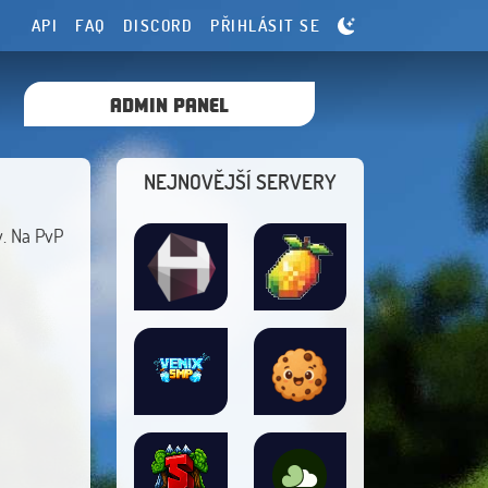
API
FAQ
DISCORD
PŘIHLÁSIT SE
ADMIN PANEL
NEJNOVĚJŠÍ SERVERY
y. Na PvP