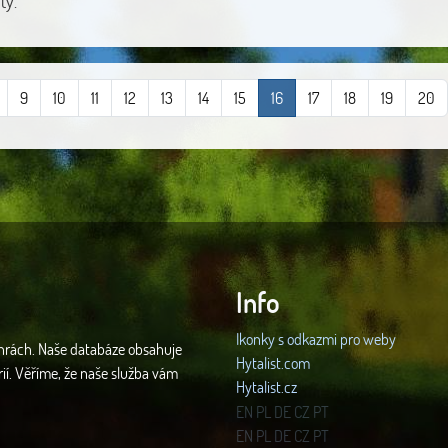
ty.
9
10
11
12
13
14
15
16
17
18
19
20
Info
Ikonky s odkazmi pro weby
 hrách. Naše databáze obsahuje
Hytalist.com
rií. Věříme, že naše služba vám
Hytalist.cz
Hytamods.org
EN
PL
DE
CZ
PT
EN
PL
DE
CZ
PT