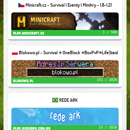
Minicraft.cz - Survival | Eventy | Minihry - 1.8-1.21
1 / 500
play.minicraft.cz
Blokowo.pl - Survival ⭐ OneBlock ⭐BoxPvP⭐LifeSteal
151 / 2026
blokowo.pl
REDE ARK
13 / 2026
play.redeark.com.br