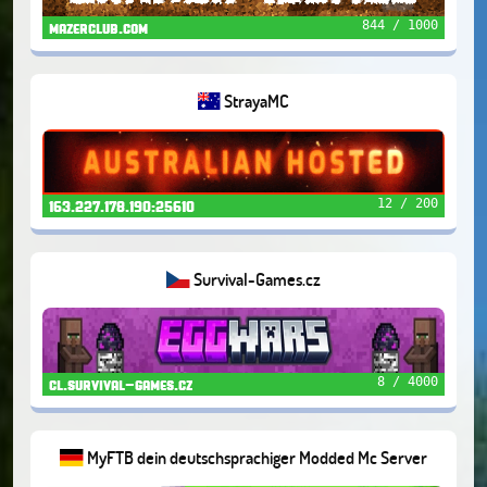
844 / 1000
mazerclub.com
StrayaMC
12 / 200
163.227.178.190:25610
Survival-Games.cz
8 / 4000
cl.survival-games.cz
MyFTB dein deutschsprachiger Modded Mc Server