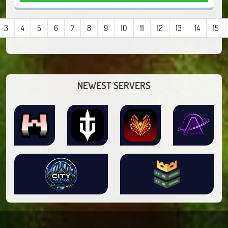
3
4
5
6
7
8
9
10
11
12
13
14
15
NEWEST SERVERS