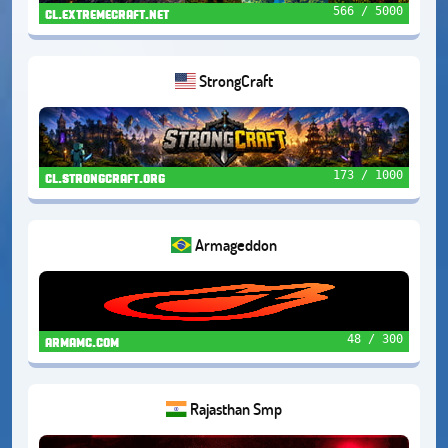
566 / 5000
cl.extremecraft.net
StrongCraft
173 / 1000
cl.strongcraft.org
Armageddon
48 / 300
armamc.com
Rajasthan Smp