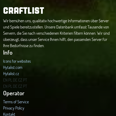
CRAFTLIST
Wir bemühen uns, qualitativ hochwertige Informationen über Server
und Spiele bereitzustellen. Unsere Datenbank umfasst Tausende von
Servern, die Sie nach verschiedenen Kriterien filtern können. Wir sind
überzeugt, dass unser Service Ihnen hilft, den passenden Server für
Ihre Bedürfnisse zu finden.
Info
Icons for websites
Hytalist.com
Hytalist.cz
Hytamods.org
EN
PL
DE
CZ
PT
EN
PL
DE
CZ
PT
Operator
Terms of Service
Privacy Policy
Kontakt