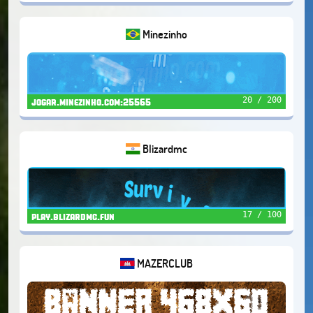
Minezinho
20 / 200
jogar.minezinho.com:25565
Blizardmc
17 / 100
play.blizardmc.fun
MAZERCLUB