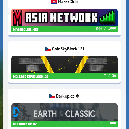
MazerClub
844 / 1000
mazerclub.net
GoldSkyBlock 1.21
7 / 50
mc.goldskyblock.cz
Darkup.cz 🧙
17 / 1000
mc.darkup.cz