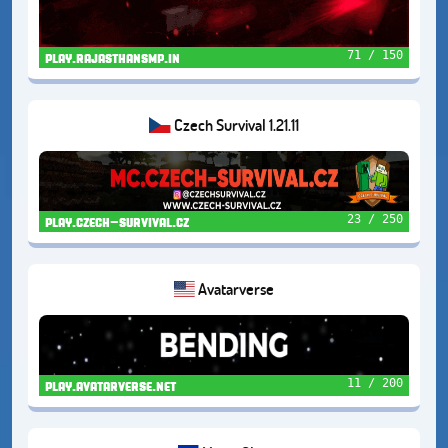
71 / 150
play.rajasthansmp.in
Czech Survival 1.21.11
23 / 250
play.czech-survival.cz
Avatarverse
11 / 200
play.avatarverse.net