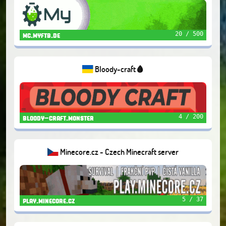
20 / 500
mc.myftb.de
Bloody-craft🩸
4 / 200
bloody-craft.monster
Minecore.cz - Czech Minecraft server
5 / 37
play.minecore.cz