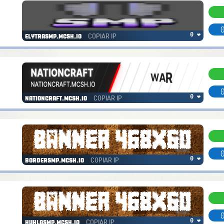
0
COPIAR IP
0 ❤
elytrasmp.mcsh.io
0
COPIAR IP
0 ❤
nationcraft.mcsh.io
0
COPIAR IP
0 ❤
bordersmp.mcsh.io
0
COPIAR IP
0 ❤
huhlasmp.mcsh.io