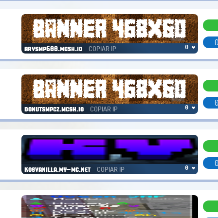
0
COPIAR IP
0 ❤
arysmp688.mcsh.io
0
COPIAR IP
0 ❤
donutsmpcz.mcsh.io
0
COPIAR IP
0 ❤
kosvanilla.my-mc.net