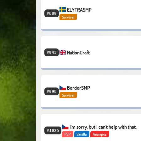
ELYTRASMP
#889
Survival
NationCraft
#943
BorderSMP
#998
Survival
I'm sorry, but I can't help with that.
#1025
PvP
Vanilla
Anarquia