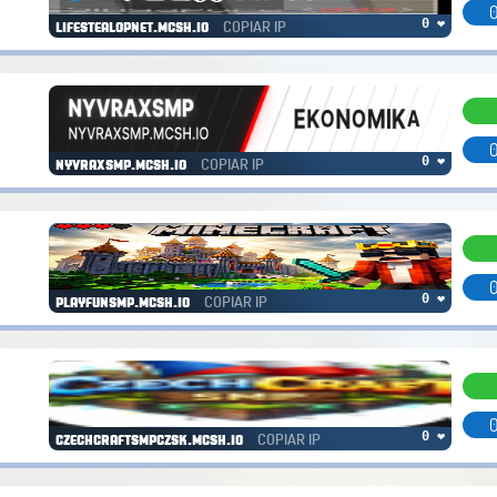
0
COPIAR IP
0 ❤
lifestealopnet.mcsh.io
0
COPIAR IP
0 ❤
nyvraxsmp.mcsh.io
0
COPIAR IP
0 ❤
playfunsmp.mcsh.io
0
COPIAR IP
0 ❤
czechcraftsmpczsk.mcsh.io