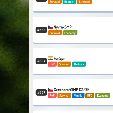
Survival
Bedrock
Lifesteal
NyvraxSMP
#862
Survival
Economy
FunSpm
#867
PvP
Survival
Bedrock
CzechcraftSMP CZ/SK
#887
PvP
Survival
Vanilla
RPG
Economy