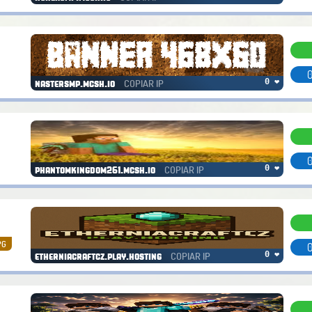
0
COPIAR IP
0 ❤
nastersmp.mcsh.io
0
COPIAR IP
0 ❤
phantomkingdom261.mcsh.io
PG
0
COPIAR IP
0 ❤
etherniacraftcz.play.hosting