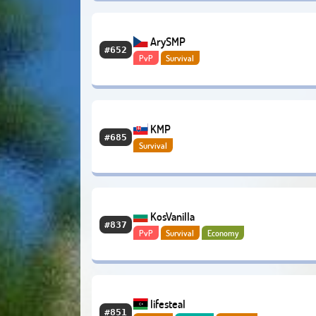
ArySMP
#652
PvP
Survival
KMP
#685
Survival
KosVanilla
#837
PvP
Survival
Economy
lifesteal
#851