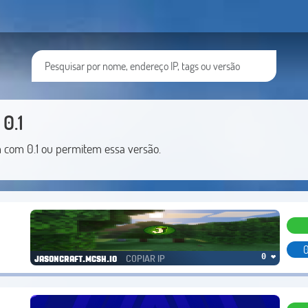
0.1
m com 0.1 ou permitem essa versão.
0
COPIAR IP
0 ❤
jasoncraft.mcsh.io