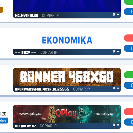
G
0
COPIAR IP
0 ❤
mc.mythia.eu
0
COPIAR IP
0 ❤
-- brzy --
0
COPIAR IP
0 ❤
rpuniversefun.mcsh.io:25565
1.20
Wars
0
COPIAR IP
0 ❤
mc.qplay.cz