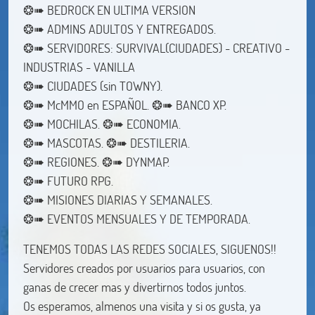
❂➠ BEDROCK EN ULTIMA VERSION
❂➠ ADMINS ADULTOS Y ENTREGADOS.
❂➠ SERVIDORES: SURVIVAL(CIUDADES) - CREATIVO -
INDUSTRIAS - VANILLA
❂➠ CIUDADES (sin TOWNY).
❂➠ McMMO en ESPAÑOL. ❂➠ BANCO XP.
❂➠ MOCHILAS. ❂➠ ECONOMIA.
❂➠ MASCOTAS. ❂➠ DESTILERIA.
❂➠ REGIONES. ❂➠ DYNMAP.
❂➠ FUTURO RPG.
❂➠ MISIONES DIARIAS Y SEMANALES.
❂➠ EVENTOS MENSUALES Y DE TEMPORADA.
TENEMOS TODAS LAS REDES SOCIALES, SIGUENOS!!
Servidores creados por usuarios para usuarios, con
ganas de crecer mas y divertirnos todos juntos.
Os esperamos, almenos una visita y si os gusta, ya