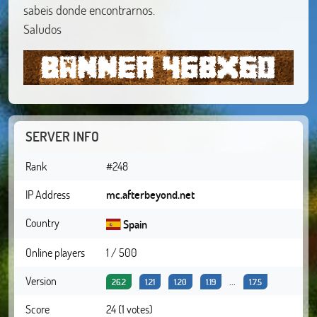
sabeis donde encontrarnos.
Saludos
SERVER INFO
Rank
#248
IP Address
mc.afterbeyond.net
Country
Spain
Online players
1 / 500
Version
...
26.2
1.21
1.20
1.19
1.7.5
Score
24 (1 votes)