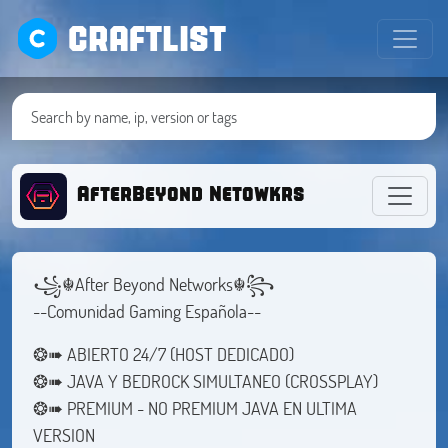
CRAFTLIST
AfterBeyond Netowkrs
꧁☬After Beyond Networks☬꧂
--Comunidad Gaming Española--
❂➠ ABIERTO 24/7 (HOST DEDICADO)
❂➠ JAVA Y BEDROCK SIMULTANEO (CROSSPLAY)
❂➠ PREMIUM - NO PREMIUM JAVA EN ULTIMA
VERSION