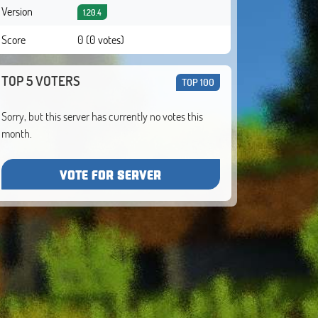
Version
1.20.4
Score
0 (0 votes)
TOP 5 VOTERS
TOP 100
Sorry, but this server has currently no votes this
month.
VOTE FOR SERVER