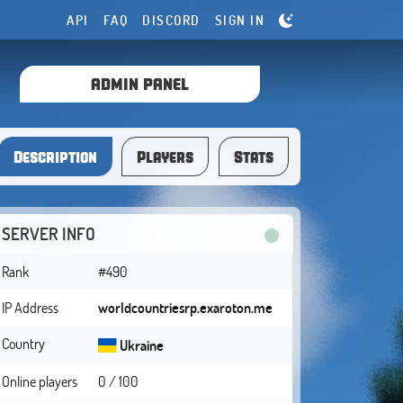
API
FAQ
DISCORD
SIGN IN
ADMIN PANEL
Description
Players
Stats
SERVER INFO
Rank
#490
IP Address
worldcountriesrp.exaroton.me
Country
Ukraine
Online players
0 / 100