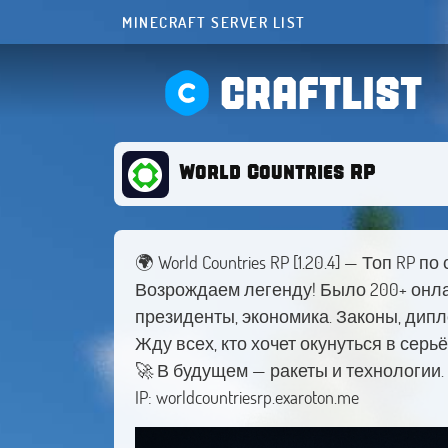
MINECRAFT SERVER LIST
CRAFTLIST
World Countries RP
🌍 World Countries RP [1.20.4] — Топ RP п
Возрождаем легенду! Было 200+ онлай
президенты, экономика. Законы, дипло
Жду всех, кто хочет окунуться в серь
🚀 В будущем — ракеты и технологии
IP: worldcountriesrp.exaroton.me