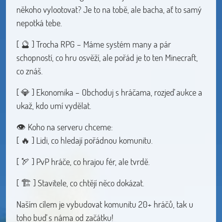
někoho vylootovat? Je to na tobě, ale bacha, ať to samý
nepotká tebe.
[ 🔮 ] Trocha RPG – Máme systém many a pár
schopností, co hru osvěží, ale pořád je to ten Minecraft,
co znáš.
[ 💎 ] Ekonomika – Obchoduj s hráčama, rozjeď aukce a
ukaž, kdo umí vydělat.
👁️ Koho na serveru chceme:
[ 🔥 ] Lidi, co hledají pořádnou komunitu.
[ 🏹 ] PvP hráče, co hrajou fér, ale tvrdě.
[ 🏗️ ] Stavitele, co chtějí něco dokázat.
Naším cílem je vybudovat komunitu 20+ hráčů, tak u
toho buď s náma od začátku!