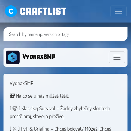
CRAFTLIST
VydnaxSMP
VydnaxSMP
🎒 Na co se u nás můžeš těšit:
[ 🍃 ] Klasickej Survival – Žádný zbytečný složitosti,
prostě hraj, stavěj a přežívej.
[ ⚔️ ] PvP & Griefing – Chceš bojovat? Můžeš. Chceš