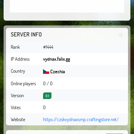
SERVER INFO
Rank
#1444
IP Address
vydnax.falix.gg
Country
Czechia
Online players
0 / 0
Version
0.1
Votes
0
Website
https://czskvydnaxsmp.craftingstore.net/