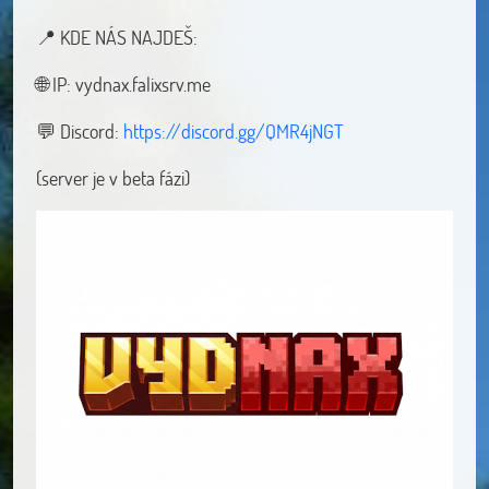
📍 KDE NÁS NAJDEŠ:
🌐 IP: vydnax.falixsrv.me
💬 Discord:
https://discord.gg/QMR4jNGT
(server je v beta fázi)