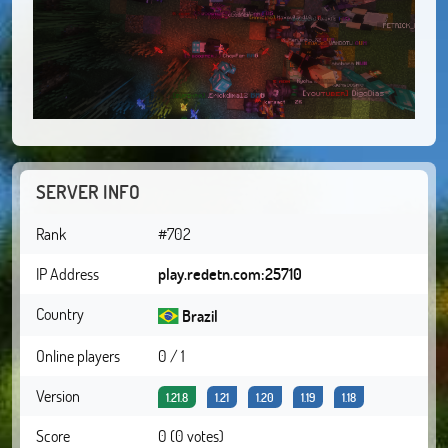
SERVER INFO
Rank
#702
IP Address
play.redetn.com:25710
Country
Brazil
Online players
0 / 1
Version
1.21.8
1.21
1.20
1.19
1.18
Score
0 (0 votes)