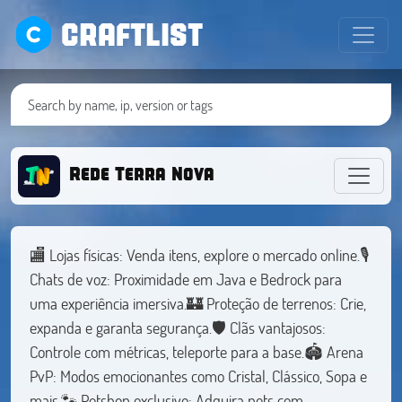
CRAFTLIST
Rede Terra Nova
🏬 Lojas físicas: Venda itens, explore o mercado online.🎙️
Chats de voz: Proximidade em Java e Bedrock para
uma experiência imersiva.🏰 Proteção de terrenos: Crie,
expanda e garanta segurança.🛡️ Clãs vantajosos:
Controle com métricas, teleporte para a base.🏟️ Arena
PvP: Modos emocionantes como Cristal, Clássico, Sopa e
mais.🐾 Petshop exclusivo: Adquira pets com