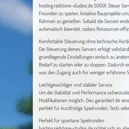
hosting.redstone-studios.de:50001. Dieser Ser
Freunden zu spielen, kreative Bauprojekte umz
Rahmen zu genießen. Sobald die Session endet o
automatisch beendet, sodass Ressourcen effiz
Komfortable Steuerung ohne technische Hürd
Die Steuerung deines Servers erfolgt vollständi
grundlegende Einstellungen einfach zu änder
Bedarf zu starten oder zu stoppen. Dadurch ent
was den Zugang auch für weniger erfahrene Spi
Leichtgewichtiger und stabiler Service
Um die Stabilität und Performance sicherzustel
Modifikationen möglich. Dies garantiert dir e
perfekt für kurzfristige Spielrunden, Tests ode
Perfekt für spontane Spielrunden
hosting.redstone-studios.de richtet sich an all