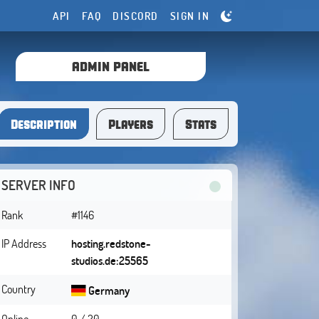
API
FAQ
DISCORD
SIGN IN
ADMIN PANEL
Description
Players
Stats
SERVER INFO
Rank
#1146
IP Address
hosting.redstone-
studios.de:25565
Country
Germany
Online
0 / 20