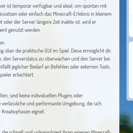
ver ist temporär verfügbar und ideal, um spontan mit
usetzen oder einfach das Minecraft-Erlebnis in kleinem
der der Server längere Zeit inaktiv ist, wird er
ient genutzt werden.
en
g über die praktische GUI im Spiel. Diese ermöglicht dir,
n, den Serverstatus zu überwachen und den Server bei
fällt jeglicher Bedarf an Befehlen oder externen Tools,
eler erleichtert.
len, sind keine individuellen Plugins oder
ine verlässliche und performante Umgebung, die sich
r Kreativphasen eignet.
e, die schnell und unkompliziert ihren eigenen Minecraft-