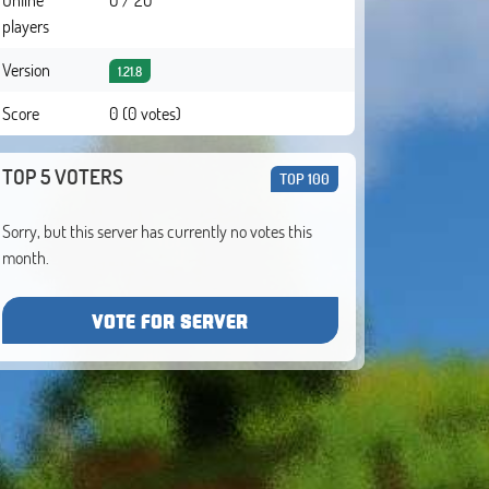
players
Version
1.21.8
Score
0 (0 votes)
TOP 5 VOTERS
TOP 100
Sorry, but this server has currently no votes this
month.
VOTE FOR SERVER