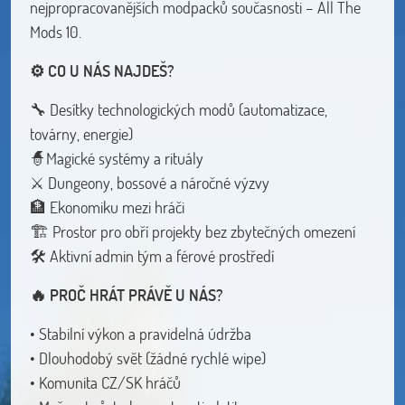
nejpropracovanějších modpacků současnosti – All The
Mods 10.
⚙️ CO U NÁS NAJDEŠ?
🔧 Desítky technologických modů (automatizace,
továrny, energie)
🧙‍Magické systémy a rituály
⚔️ Dungeony, bossové a náročné výzvy
🏦 Ekonomiku mezi hráči
🏗️ Prostor pro obří projekty bez zbytečných omezení
🛠️ Aktivní admin tým a férové prostředí
🔥 PROČ HRÁT PRÁVĚ U NÁS?
• Stabilní výkon a pravidelná údržba
• Dlouhodobý svět (žádné rychlé wipe)
• Komunita CZ/SK hráčů