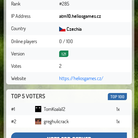
Rank
#285
IP Address
atm10.heliosgames.cz
Country
Czechia
Online players
0 / 100
Version
1.21
Votes
2
Website
https://heliosgames.cz/
TOP 5 VOTERS
TOP 100
#1
TomKoala12
1x
#2
greghulicrack
1x