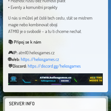
• Možnost růstu bez nutnosti platit
• Eventy a komunitní projekty
U nás si můžeš jet čistě tech cestu, stát se mistrem
magie nebo kombinovat obojí.
ATM10 je o svobodě – a tu ti chceme nechat.
📚 Připoj se k nám
🎮IP:
🌐Web:
https://heliosgames.cz
💬Discord:
https://discord.gg/heliosgames
SERVER INFO