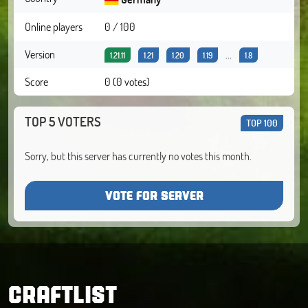
Online players
0 / 100
Version
...
1.21.11
1.21
1.20
1.19
1.8
Score
0 (0 votes)
TOP 5 VOTERS
TOP 100
Sorry, but this server has currently no votes this month.
VOTE FOR SERVER
CRAFTLIST