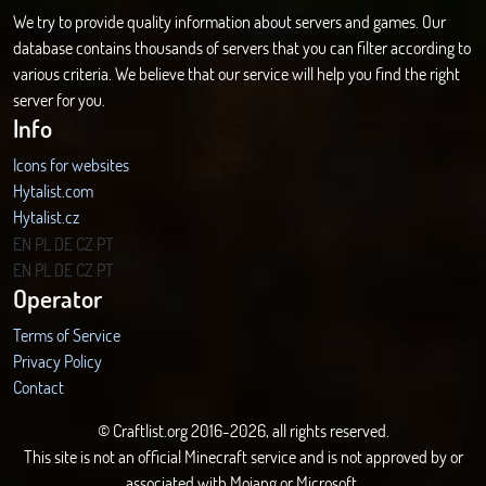
We try to provide quality information about servers and games. Our
database contains thousands of servers that you can filter according to
various criteria. We believe that our service will help you find the right
server for you.
Info
Icons for websites
Hytalist.com
Hytalist.cz
Hytamods.org
EN
PL
DE
CZ
PT
EN
PL
DE
CZ
PT
Operator
Terms of Service
Privacy Policy
Contact
© Craftlist.org 2016-2026, all rights reserved.
This site is not an official Minecraft service and is not approved by or
associated with Mojang or Microsoft.