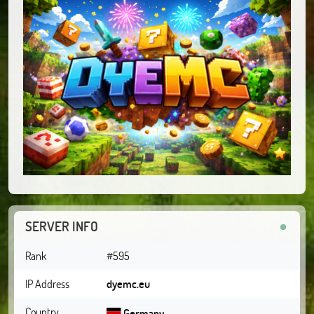
SERVER INFO
Rank
#595
IP Address
dyemc.eu
Country
Germany