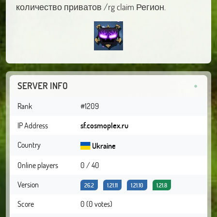
количество приватов /rg claim Регион.
SERVER INFO
Rank
#1209
IP Address
sf.cosmoplex.ru
Country
Ukraine
Online players
0 / 40
Version
26.2
1.21.11
1.21.10
1.21.8
Score
0 (0 votes)