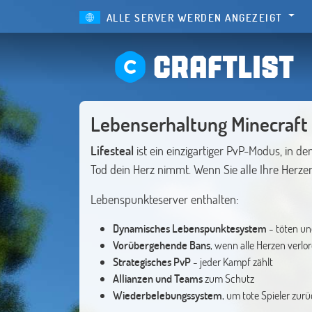
ALLE SERVER WERDEN ANGEZEIGT
CRAFTLIST
Lebenserhaltung Minecraft
Lifesteal
ist ein einzigartiger PvP-Modus, in d
Tod dein Herz nimmt. Wenn Sie alle Ihre Herze
Lebenspunkteserver enthalten:
Dynamisches Lebenspunktesystem
- töten un
Vorübergehende Bans
, wenn alle Herzen verlo
Strategisches PvP
- jeder Kampf zählt
Allianzen und Teams
zum Schutz
Wiederbelebungssystem
, um tote Spieler zur