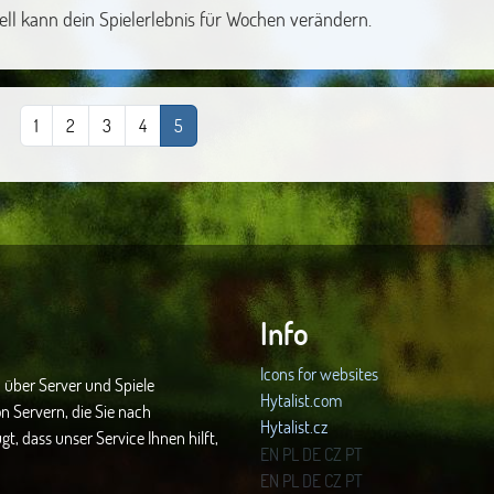
ll kann dein Spielerlebnis für Wochen verändern.
1
2
3
4
5
Info
Icons for websites
 über Server und Spiele
Hytalist.com
n Servern, die Sie nach
Hytalist.cz
t, dass unser Service Ihnen hilft,
Hytamods.org
EN
PL
DE
CZ
PT
EN
PL
DE
CZ
PT