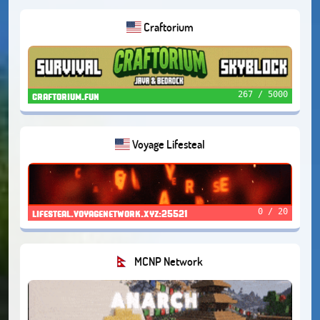
Craftorium
267 / 5000
craftorium.fun
Voyage Lifesteal
0 / 20
lifesteal.voyagenetwork.xyz:25521
MCNP Network