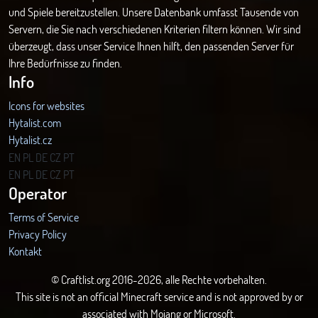
und Spiele bereitzustellen. Unsere Datenbank umfasst Tausende von
Servern, die Sie nach verschiedenen Kriterien filtern können. Wir sind
überzeugt, dass unser Service Ihnen hilft, den passenden Server für
Ihre Bedürfnisse zu finden.
Info
Icons for websites
Hytalist.com
Hytalist.cz
Hytamods.org
EN
PL
DE
CZ
PT
EN
PL
DE
CZ
PT
Operator
Terms of Service
Privacy Policy
Kontakt
© Craftlist.org 2016-2026, alle Rechte vorbehalten.
This site is not an official Minecraft service and is not approved by or
associated with Mojang or Microsoft.