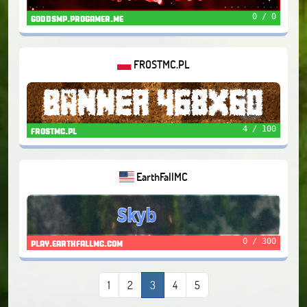
0 / 0
goddsmp.progamer.me
FROSTMC.PL
4 / 100
frostmc.pl
EarthFallMC
0 / 300
play.earthfallmc.com
1
2
3
4
5