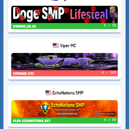
0 / 50
dogemc.co.za
Viper MC
0 / 500
vipermc.xyz
EchoNations SMP
0 / 80
play.echonations.net