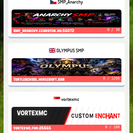
SMP_Anarchy
0 / 30
smp_anarchy.exaroton.me:56072
OLYMPUS SMP
0 / 1200
turtleschool.minecraft.bar
vortexmc
0 / 100
vortexmc.fun:25565