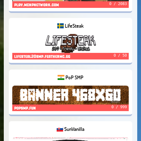
0 / 2083
play.mcnpnetwork.com
LifeSteak
0 / 50
lifesteal20smp.feathermc.gg
PoP SMP
0 / 999
popsmp.fun
SunVanilla