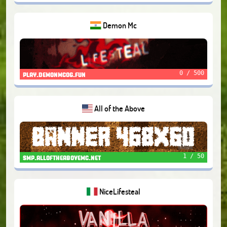
Demon Mc
0 / 500
play.demonmcog.fun
All of the Above
1 / 50
smp.alloftheabovemc.net
NiceLifesteal