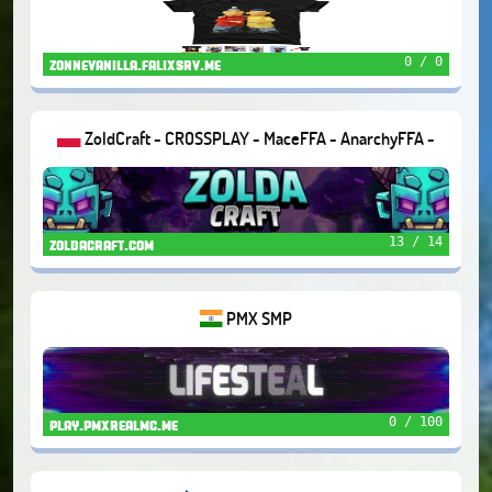
0 / 0
zonnevanilla.falixsrv.me
ZoldCraft - CROSSPLAY - MaceFFA - AnarchyFFA -
ChestPVP - KitPVP - EarthSMP - Creative - Duels
13 / 14
zoldacraft.com
PMX SMP
0 / 100
play.pmxrealmc.me