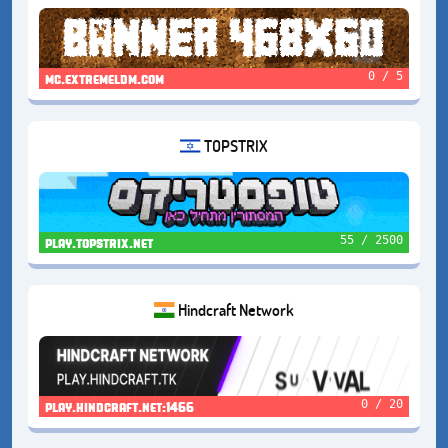
0 / 5
mc.extremeldm.com
TOPSTRIX
55 / 2500
play.topstrix.net
Hindcraft Network
0 / 20
play.hindcraft.net:1466