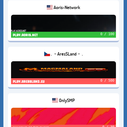
Aoris-Network
0 / 100
play.aoris.net
. ・AresSLand・ .
0 / 500
play.aressland.eu
OnlySMP
0 / 30