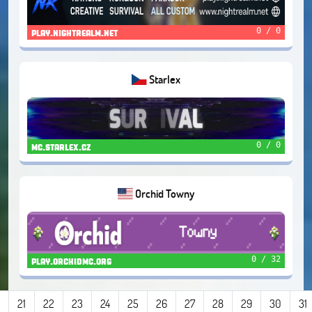
0 / 0
play.nightrealm.net
Starlex
0 / 0
mc.starlex.cz
Orchid Towny
0 / 32
play.orchidmc.org
21
22
23
24
25
26
27
28
29
30
31