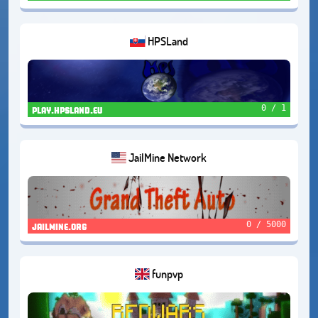
HPSLand
0 / 1
play.hpsland.eu
JailMine Network
0 / 5000
jailmine.org
funpvp