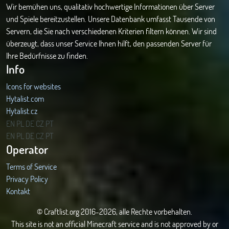
Wir bemühen uns, qualitativ hochwertige Informationen über Server
und Spiele bereitzustellen. Unsere Datenbank umfasst Tausende von
Servern, die Sie nach verschiedenen Kriterien filtern können. Wir sind
überzeugt, dass unser Service Ihnen hilft, den passenden Server für
Ihre Bedürfnisse zu finden.
Info
Icons for websites
Hytalist.com
Hytalist.cz
Hytamods.org
EN
PL
DE
CZ
PT
EN
PL
DE
CZ
PT
Operator
Terms of Service
Privacy Policy
Kontakt
© Craftlist.org 2016-2026, alle Rechte vorbehalten.
This site is not an official Minecraft service and is not approved by or