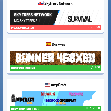
Skytrees Network
0 / 200
mc.skytrees.eu
Bosawas
0 / 100
bosawas.online
AmpCraft
0 / 2000
play.ampcraft.org