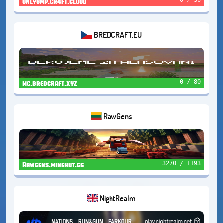
onlysmp.cr4ft.cloud
BREDCRAFT.EU
0 / 80
mc.bredcraft.xyz
RawGens
3270 / 1193
Rawgens.minehut.gg
NightRealm